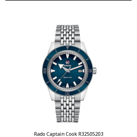
Механизм
Автоподзавод
(89)
Кварцевый
(57)
Показывать больше
Материал корпуса
Ceramos
(1)
Бронза
(1)
Показывать больше
Материал браслета
Каучук
(3)
Керамика
(68)
Показывать больше
Размер корпуса
22,7 мм
(1)
Rado Captain Cook R32505203