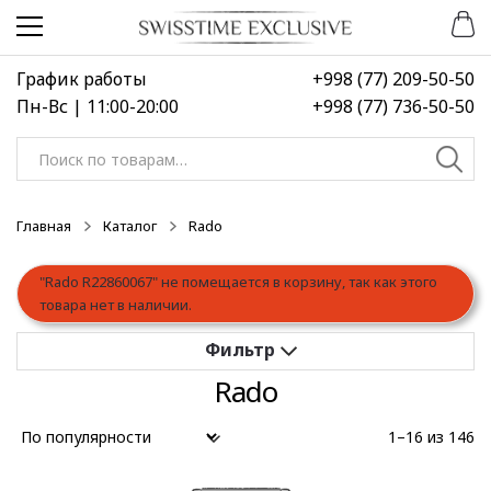
Перейти
Перейти
к
к
навигации
содержимому
График работы
+998 (77) 209-50-50
Пн-Вс | 11:00-20:00
+998 (77) 736-50-50
Искать:
Главная
Каталог
Rado
"Rado R22860067" не помещается в корзину, так как этого
товара нет в наличии.
Rado
Применить
1–16 из 146
Выберите диапазон цен