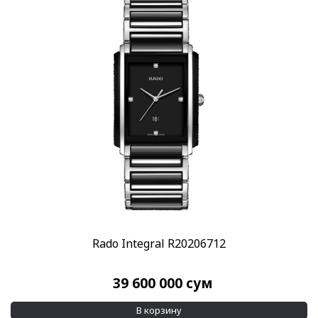
Пол
Женские
(44)
Мужские
(106)
Бренд
Rado
(146)
Стиль
Дизайнерские
(15)
Классические
(108)
Повседневные
(121)
Rado Integral R20206712
Спортивные
(11)
39 600 000
сум
Стекло
Сапфировое
(146)
В корзину