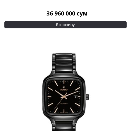
23 мм
(1)
Показывать больше
36 960 000
сум
Водозащита
В корзину
100 м
(14)
200 м
(2)
Показывать больше
Дополнительно
Бриллианты на циферблате
(52)
Сменный ремешок
(1)
Показывать больше
Применить