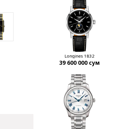
Longines 1832
39 600 000
сум
L4.826.4.52.0