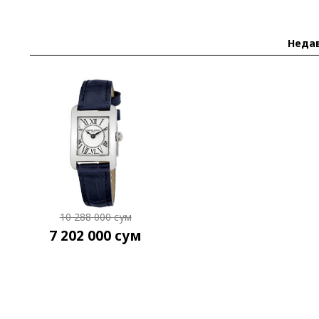
Неда
10 288 000
сум
7 202 000
сум