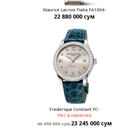
Maurice Lacroix Fiaba FA1004-
22 880 000
сум
PVP13-150-1
Frederique Constant FC-
Нет в наличии
303LGD3BD6
23 245 000
сум
46 490 000
сум