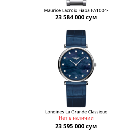
Maurice Lacroix Fiaba FA1004-
23 584 000
сум
SS002-170-1
Longines La Grande Classique
Нет в наличии
L4.512.4.81.2
23 595 000
сум