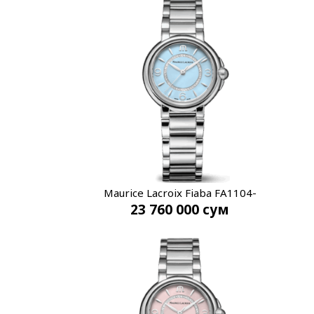
Maurice Lacroix Fiaba FA1104-
23 760 000
сум
SS002-E20-1