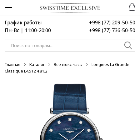
Перейти
Перейти
к
к
навигации
содержимому
График работы
+998 (77) 209-50-50
Пн-Вс | 11:00-20:00
+998 (77) 736-50-50
Искать:
Главная
Каталог
Все люкс часы
Longines La Grande
Classique L4.512.4.81.2