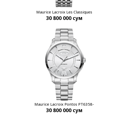
Maurice Lacroix Les Classiques
30 800 000
сум
LC6027-SS002-133-1
Maurice Lacroix Pontos PT6358-
30 800 000
сум
SS002-130-1