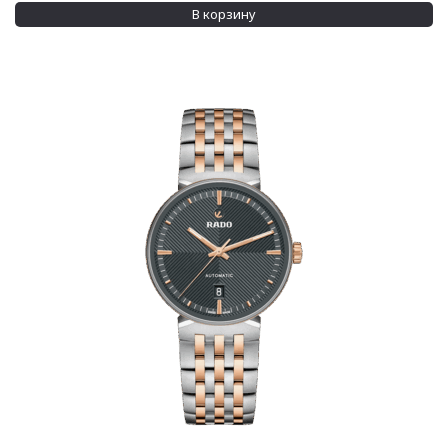
Водозащита
В корзину
100 м
(14)
200 м
(2)
Показывать больше
Дополнительно
Бриллианты на циферблате
(52)
Сменный ремешок
(1)
Показывать больше
Применить