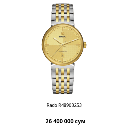
Кварцевый
(57)
Показывать больше
Материал корпуса
Ceramos
(1)
Бронза
(1)
Показывать больше
Материал браслета
Каучук
(3)
Керамика
(68)
Показывать больше
Размер корпуса
22,7 мм
(1)
Rado R48903253
23 мм
(1)
Показывать больше
26 400 000
сум