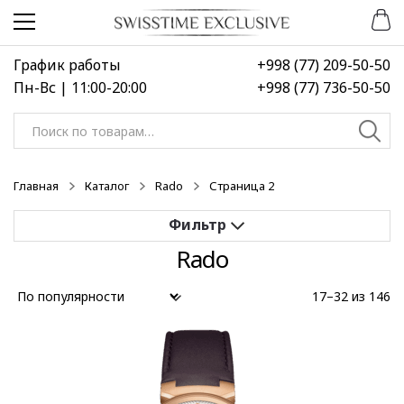
Перейти
Перейти
к
к
навигации
содержимому
График работы
+998 (77) 209-50-50
Пн-Вс | 11:00-20:00
+998 (77) 736-50-50
Искать:
Главная
Каталог
Rado
Страница 2
Rado
Применить
17–32 из 146
Выберите диапазон цен