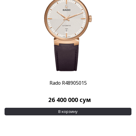
Пол
Женские
(44)
Мужские
(106)
Бренд
Rado
(146)
Стиль
Дизайнерские
(15)
Классические
(108)
Повседневные
(121)
Rado R48905015
Спортивные
(11)
26 400 000
сум
Стекло
Сапфировое
(146)
В корзину
Механизм
Автоподзавод
(89)