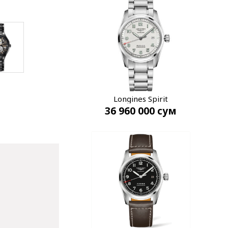
Longines Spirit
36 960 000
сум
L3.810.4.73.6