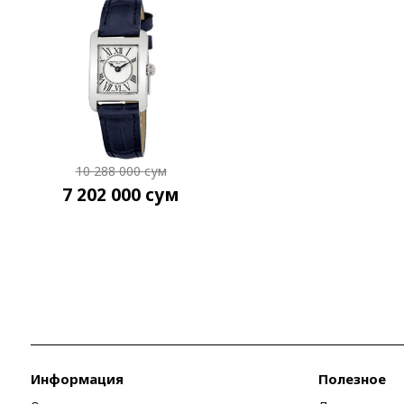
10 288 000
сум
7 202 000
сум
Информация
Полезное