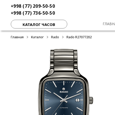
Перейти
Перейти
+998 (77) 209-50-50
к
к
+998 (77) 736-50-50
навигации
содержимому
ГЛАВН
КАТАЛОГ ЧАСОВ
Главная
Каталог
Rado
Rado R27077202