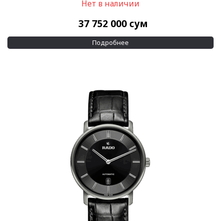
Нет в наличии
Водозащита
100 м
(14)
37 752 000
сум
200 м
(2)
Подробнее
Показывать больше
Дополнительно
Бриллианты на циферблате
(52)
Сменный ремешок
(1)
Показывать больше
Применить