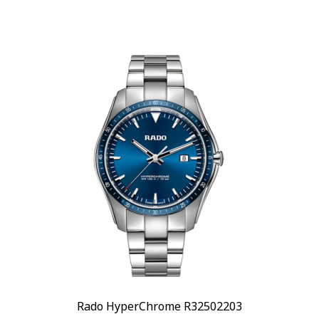
Rado HyperChrome R32502203