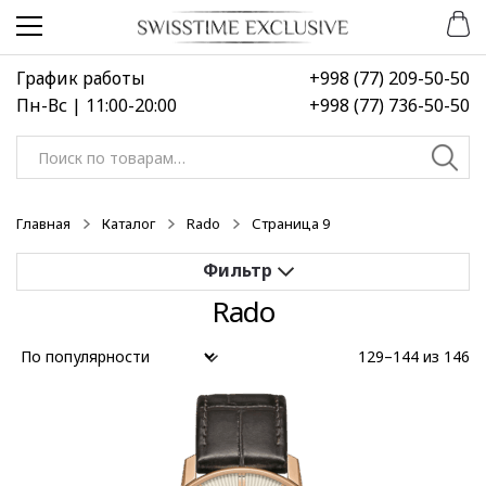
Перейти
Перейти
к
к
навигации
содержимому
График работы
+998 (77) 209-50-50
Пн-Вс | 11:00-20:00
+998 (77) 736-50-50
Искать:
Главная
Каталог
Rado
Страница 9
Rado
Применить
129–144 из 146
Выберите диапазон цен