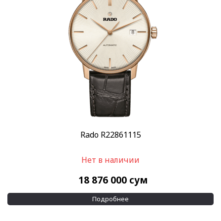
Пол
Женские
(44)
Мужские
(106)
Бренд
Rado
(146)
Стиль
Дизайнерские
(15)
Классические
(108)
Повседневные
(121)
Rado R22861115
Спортивные
(11)
Нет в наличии
Стекло
Сапфировое
(146)
18 876 000
сум
Механизм
Подробнее
Автоподзавод
(89)