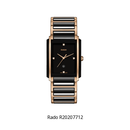
Кварцевый
(57)
Показывать больше
Материал корпуса
Ceramos
(1)
Бронза
(1)
Показывать больше
Материал браслета
Каучук
(3)
Керамика
(68)
Показывать больше
Размер корпуса
22,7 мм
(1)
23 мм
(1)
Rado R20207712
Показывать больше