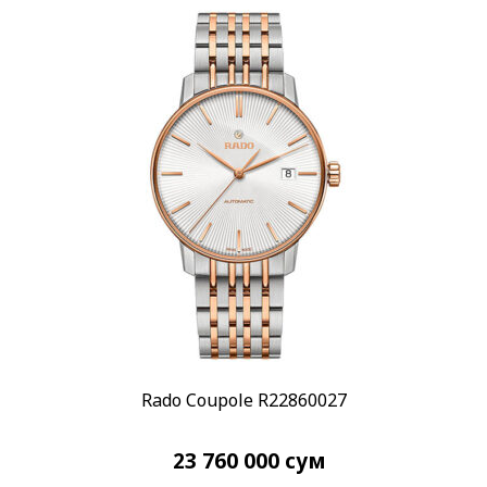
Кварцевый
(57)
Показывать больше
Материал корпуса
Ceramos
(1)
Бронза
(1)
Показывать больше
Материал браслета
Каучук
(3)
Керамика
(68)
Показывать больше
Размер корпуса
22,7 мм
(1)
Rado Coupole R22860027
23 мм
(1)
Показывать больше
23 760 000
сум