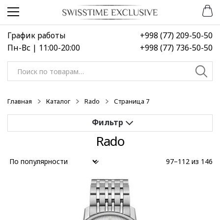
Перейти
Перейти
к
к
навигации
содержимому
График работы
+998 (77) 209-50-50
Пн-Вс | 11:00-20:00
+998 (77) 736-50-50
Искать:
Главная
Каталог
Rado
Страница 7
Rado
Применить
97–112 из 146
Выберите диапазон цен