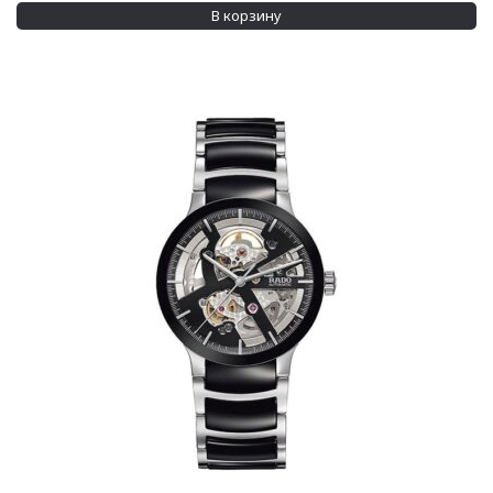
Водозащита
В корзину
100 м
(14)
200 м
(2)
Показывать больше
Дополнительно
Бриллианты на циферблате
(52)
Сменный ремешок
(1)
Показывать больше
Применить