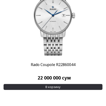
Пол
Женские
(44)
Мужские
(106)
Бренд
Rado
(146)
Стиль
Дизайнерские
(15)
Классические
(108)
Повседневные
(121)
Rado Coupole R22860044
Спортивные
(11)
22 000 000
сум
Стекло
Сапфировое
(146)
В корзину
Механизм
Автоподзавод
(89)