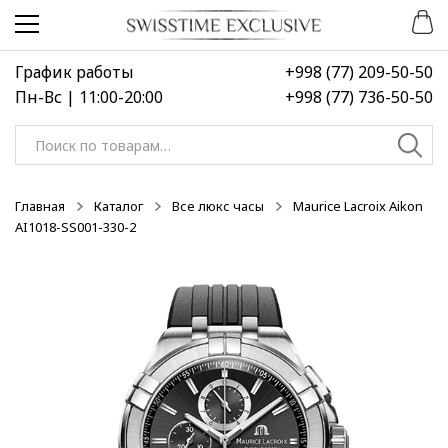
Перейти
Перейти
к
к
навигации
содержимому
График работы
+998 (77) 209-50-50
Пн-Вс | 11:00-20:00
+998 (77) 736-50-50
Искать:
Главная
Каталог
Все люкс часы
Maurice Lacroix Aikon
AI1018-SS001-330-2