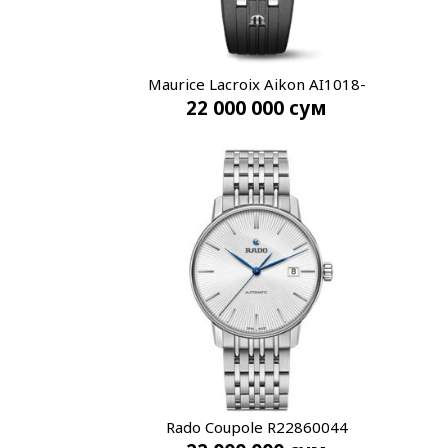
Maurice Lacroix Aikon AI1018-
22 000 000
сум
SS001-330-2
Rado Coupole R22860044