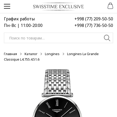
Перейти
Перейти
к
к
навигации
содержимому
График работы
+998 (77) 209-50-50
Пн-Вс | 11:00-20:00
+998 (77) 736-50-50
Искать:
Главная
Каталог
Longines
Longines La Grande
Classique L4.755.4.51.6