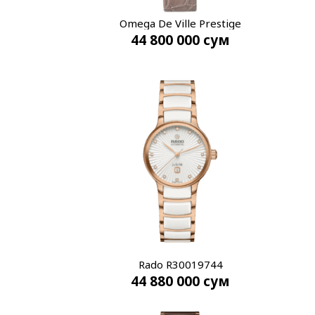
Omega De Ville Prestige
44 800 000
сум
424.13.27.60.52.001
Rado R30019744
44 880 000
сум