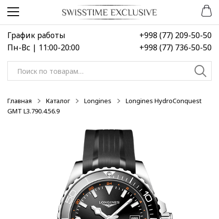
Перейти
Перейти
к
к
навигации
содержимому
График работы
+998 (77) 209-50-50
Пн-Вс | 11:00-20:00
+998 (77) 736-50-50
Искать:
Главная
Каталог
Longines
Longines HydroConquest
GMT L3.790.4.56.9