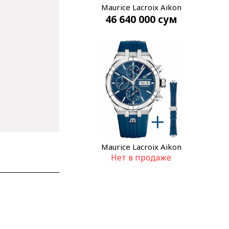
Maurice Lacroix Aikon
46 640 000
сум
AI6158-SS002-330-1
Maurice Lacroix Aikon
Нет в продаже
AI6038-SS00B-430-4