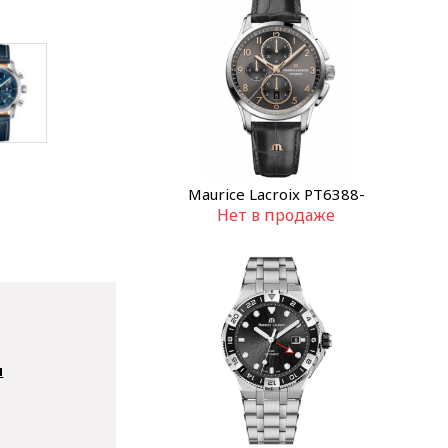
Maurice Lacroix PT6388-
Нет в продаже
SS001-321-2
ы