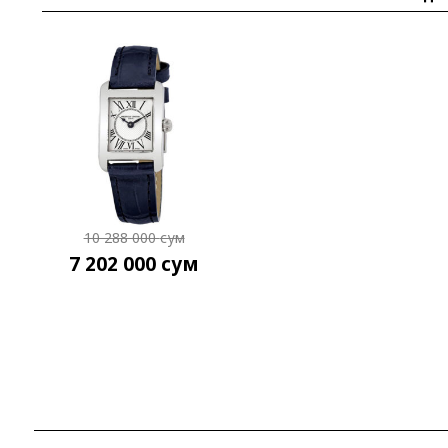
10 288 000
сум
7 202 000
сум