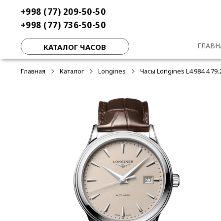
Перейти
Перейти
+998 (77) 209-50-50
к
к
+998 (77) 736-50-50
навигации
содержимому
ГЛАВН
КАТАЛОГ ЧАСОВ
Главная
Каталог
Longines
Часы Longines L4.984.4.79.