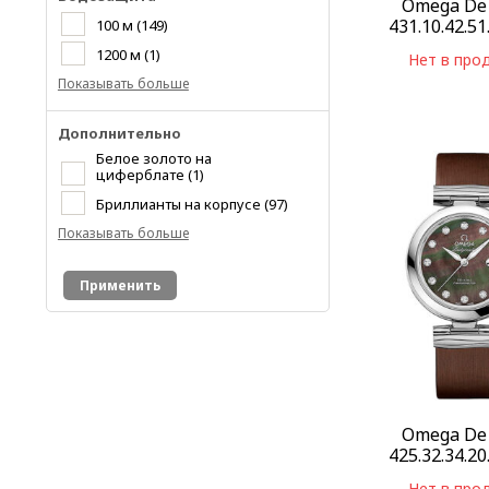
Omega De 
431.10.42.51
100 м
(149)
1200 м
(1)
Нет в про
Показывать больше
Дополнительно
Белое золото на
циферблате
(1)
Бриллианты на корпусе
(97)
Показывать больше
Применить
Omega De 
425.32.34.20
Нет в про