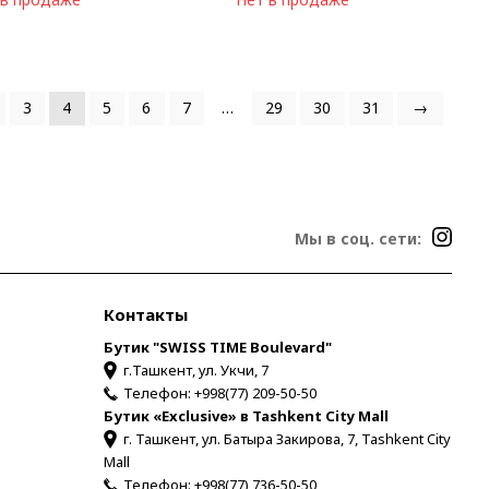
3
4
5
6
7
…
29
30
31
→
Мы в соц. сети:
Контакты
Бутик "SWISS TIME Boulevard"
г.Ташкент, ул. Укчи, 7
Телефон:
+998(77) 209-50-50
Бутик «Exclusive» в Tashkent City Mall
г. Ташкент, ул. Батыра Закирова, 7, Tashkent City
Mall
Телефон:
+998(77) 736-50-50