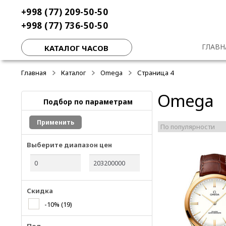
Перейти
Перейти
+998 (77) 209-50-50
к
к
+998 (77) 736-50-50
навигации
содержимому
ГЛАВН
КАТАЛОГ ЧАСОВ
Главная
Каталог
Omega
Страница 4
Omega
Подбор по параметрам
Применить
Выберите диапазон цен
Скидка
-10%
(19)