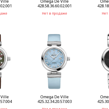
Ville
Omega De Ville
Omeg
.02.001
428.58.36.60.02.001
428.18
даже
Нет в продаже
Нет
Ville
Omega De Ville
Omeg
.57.004
425.32.34.20.57.003
425.30
даже
Нет в продаже
Нет