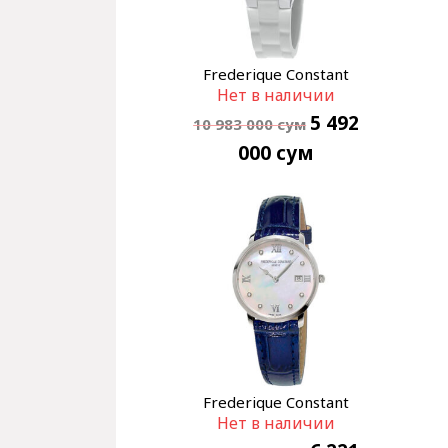
Frederique Constant
Нет в наличии
Horological Smartwatch
FC-281WH3ER6
5 492
10 983 000
сум
000
сум
Frederique Constant
Нет в наличии
Slimline FC-220MPWD3S6