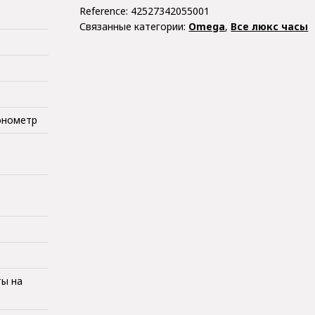
Reference:
42527342055001
Связанные категории:
Omega
,
Все люкс часы
онометр
ты на