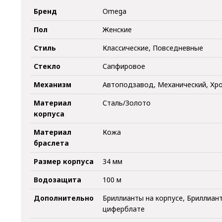
Бренд
Omega
Пол
Женские
Стиль
Классические, Повседневные
Стекло
Сапфировое
Механизм
Автоподзавод, Механический, Хр
Материал
Сталь/Золото
корпуса
Материал
Кожа
браслета
Размер корпуса
34 мм
Водозащита
100 м
Дополнительно
Бриллианты на корпусе, Бриллиан
циферблате