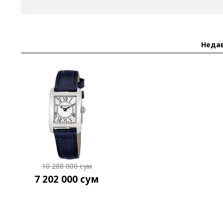
Неда
10 288 000
сум
7 202 000
сум