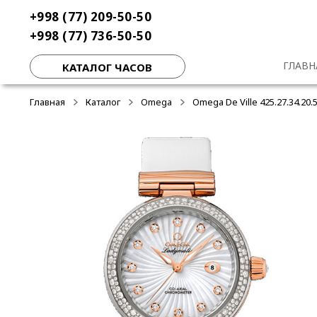
Перейти
Перейти
+998 (77) 209-50-50
-50%
-50%
-40%
к
к
+998 (77) 736-50-50
навигации
содержимому
ГЛАВН
КАТАЛОГ ЧАСОВ
Главная
Каталог
Omega
Omega De Ville 425.27.34.20.