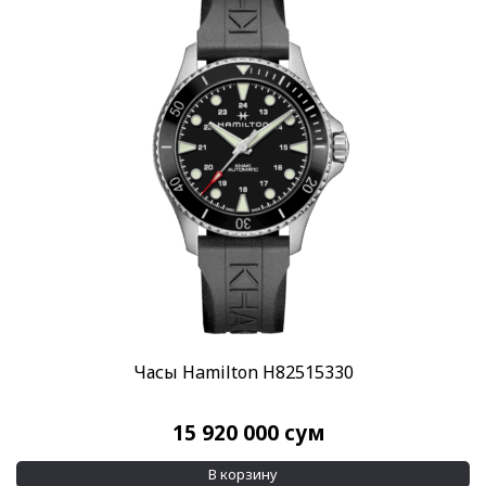
Пол
Женские
(12)
Мужские
(62)
Бренд
Hamilton
(70)
Стиль
Классические
(70)
Повседневные
(70)
Часы Hamilton H82515330
Стекло
Минеральное
(3)
15 920 000
сум
Сапфировое
(67)
В корзину
Механизм