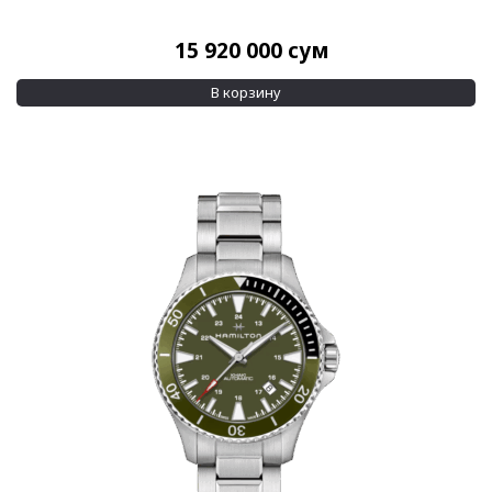
Водозащита
15 920 000
сум
100 м
(23)
30 м
(2)
В корзину
Показывать больше
Дополнительно
Бриллианты на циферблате
(2)
Применить