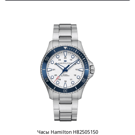
Автоподзавод
(52)
Кварцевый
(13)
Показывать больше
Материал корпуса
Сталь
(63)
Сталь/PVD
(7)
Материал браслета
Каучуковый
(5)
Кожа
(18)
Показывать больше
Размер корпуса
19 мм х 27 мм
(2)
26 мм
(1)
Показывать больше
Часы Hamilton H82505150