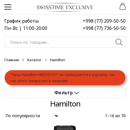
Перейти
Перейти
к
к
навигации
содержимому
График работы
+998 (77) 209-50-50
Пн-Вс | 11:00-20:00
+998 (77) 736-50-50
Искать:
Главная
Каталог
Hamilton
"Часы Hamilton H82335131" не помещается в корзину, так
как этого товара нет в наличии.
Hamilton
Применить
1–16 из 70
Выберите диапазон цен