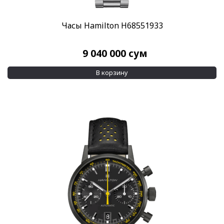
Часы Hamilton H68551933
9 040 000
сум
В корзину