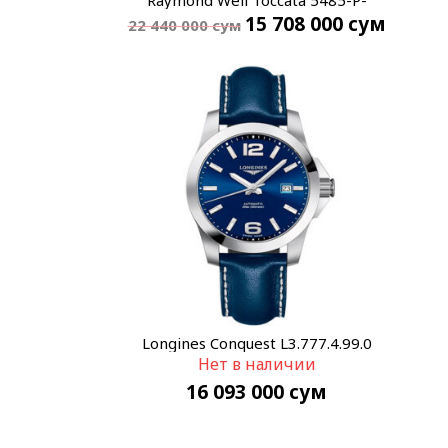
Raymond Weil Toccata 5485-P-
15 708 000
сум
00300
22 440 000
сум
Longines Conquest L3.777.4.99.0
Нет в наличии
16 093 000
сум