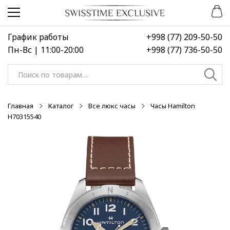
Перейти
Перейти
-30%
к
к
навигации
содержимому
График работы
+998 (77) 209-50-50
Пн-Вс | 11:00-20:00
+998 (77) 736-50-50
Искать:
Главная
Каталог
Все люкс часы
Часы Hamilton
H70315540