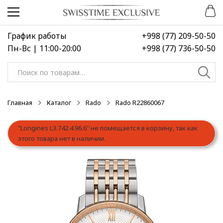
Перейти
Перейти
к
к
навигации
содержимому
График работы
+998 (77) 209-50-50
Пн-Вс | 11:00-20:00
+998 (77) 736-50-50
Искать:
Главная
Каталог
Rado
Rado R22860067
"Longines L3.742.4.96.6" не помещается в корзину, так как
этого товара нет в наличии.