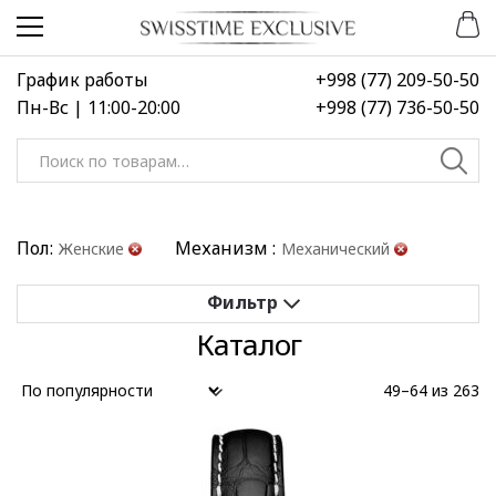
Перейти
Перейти
к
к
навигации
содержимому
График работы
+998 (77) 209-50-50
Пн-Вс | 11:00-20:00
+998 (77) 736-50-50
Искать:
Пол:
Механизм :
Женские
Механический
Каталог
Применить
Сбросить все
49–64 из 263
Выберите диапазон цен