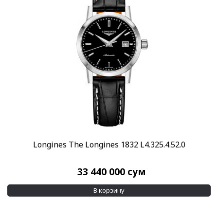
Скидка
-10%
(11)
-30%
(2)
Показывать больше
Пол
Женские
Мужские
(1123)
Категории
Breguet
(6)
Longines The Longines 1832 L4.325.4.52.0
Breitling
(8)
33 440 000
сум
Hamilton
(6)
Maurice Lacroix
(19)
В корзину
Все люкс часы
(263)