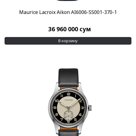
100 м
(62)
Maurice Lacroix Aikon AI6006-SS001-370-1
150 м
(16)
Показывать больше
36 960 000
сум
Дополнительно
В корзину
Бриллианты на корпусе
(91)
Бриллианты на циферблате
(155)
Показывать больше
Применить
Сбросить все