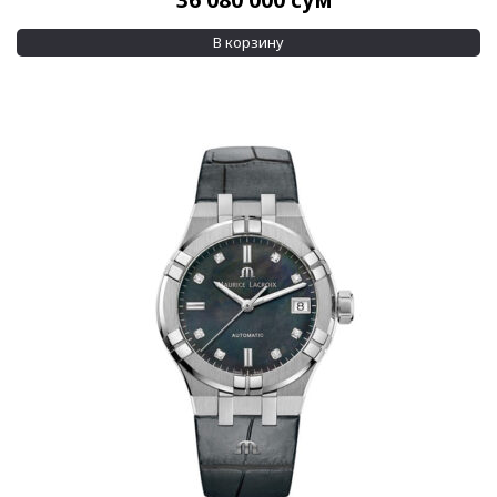
36 080 000
сум
Показывать больше
В корзину
Материал корпуса
Золото
(29)
Керамика
(6)
Показывать больше
Материал браслета
Золото
(8)
Каучук
(7)
Показывать больше
Размер корпуса
25 мм
(5)
25,5 мм
(8)
Показывать больше
Водозащита