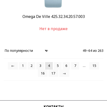
Omega De Ville 425.32.34.20.57.003
Нет в продаже
49–64 из 263
←
1
2
3
4
5
6
7
…
15
16
17
→
КОНТАКТЫ