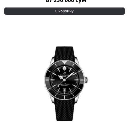
87 230 000
сум
Механизм
В корзину
Автоподзавод
(790)
Кварцевый
(154)
Показывать больше
Материал корпуса
Breitlight
(2)
Ceramos
(1)
Показывать больше
Материал браслета
Золото
(7)
Каучук
(54)
Показывать больше
Размер корпуса
28 мм
(1)