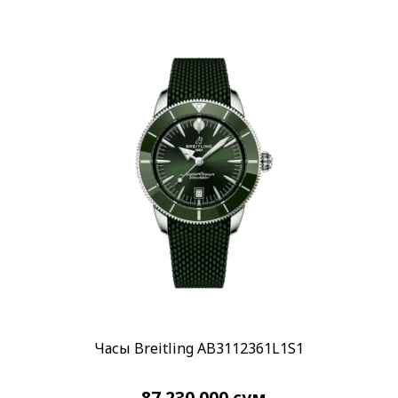
Бренд
Blancpain
(14)
Breguet
(13)
Breitling
(49)
Показывать больше
Стиль
Классические
Дизайнерские
(15)
Повседневные
(1120)
Спортивные
(311)
Стекло
Минеральное
(1)
Часы Breitling AB3112361L1S1
Сапфировое
(967)
Показывать больше