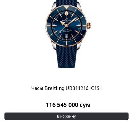
Скидка
-10%
(48)
-20%
(4)
Показывать больше
Пол
Мужские
Женские
(614)
Категории
Blancpain
(14)
Часы Breitling UB3112161C1S1
Breguet
(13)
116 545 000
сум
Breitling
(49)
Hamilton
(62)
В корзину
Maurice Lacroix
(129)
Все люкс часы
(971)