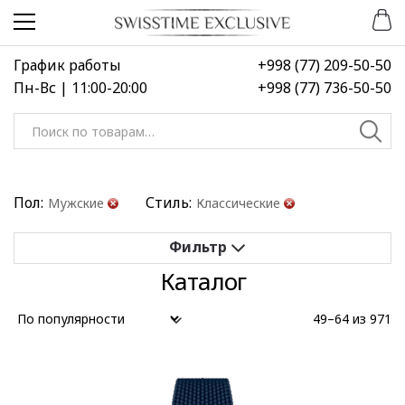
Перейти
Перейти
к
к
навигации
содержимому
График работы
+998 (77) 209-50-50
Пн-Вс | 11:00-20:00
+998 (77) 736-50-50
Искать:
Пол:
Стиль:
Мужские
Классические
Каталог
Применить
Сбросить все
49–64 из 971
Выберите диапазон цен