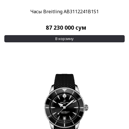
28,2 х 47 мм
(2)
Часы Breitling AB3112241B1S1
Показывать больше
Водозащита
87 230 000
сум
100 м
(189)
В корзину
135 м
(1)
Показывать больше
Дополнительно
GMT
(5)
Белое золото на циферблате
(1)
Показывать больше
Применить
Сбросить все