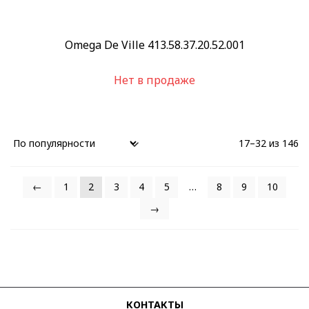
Omega De Ville 413.58.37.20.52.001
Нет в продаже
17–32 из 146
←
1
2
3
4
5
…
8
9
10
→
КОНТАКТЫ