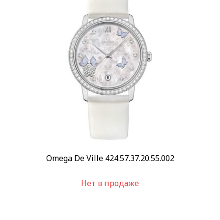
Пол
Женские
Мужские
(144)
Категории
Breguet
(3)
Breitling
(3)
Maurice Lacroix
(1)
Все люкс часы
(146)
Omega De Ville 424.57.37.20.55.002
Бренд
Breguet
(3)
Нет в продаже
Breitling
(3)
Frederique Constant
(1)
Показывать больше