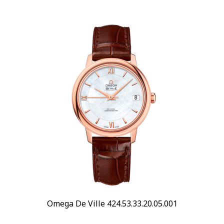
Материал браслета
Золото
(22)
Каучук
(1)
Показывать больше
Размер корпуса
16 x 20,4 мм
(1)
20 x 15 мм
(1)
Показывать больше
Водозащита
100 м
(39)
150 м
(11)
Показывать больше
Omega De Ville 424.53.33.20.05.001
Дополнительно
Бриллианты на корпусе
(73)