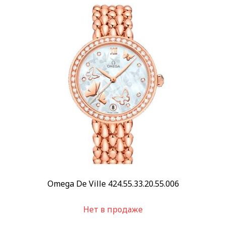
Стиль
Классические
(141)
Повседневные
(98)
Спортивные
(5)
Стекло
Сапфировое
(146)
Механизм
Автоподзавод
(84)
Кварцевый
(62)
Показывать больше
Материал корпуса
Omega De Ville 424.55.33.20.55.006
Золото
Сталь/Золото
Нет в продаже
Показывать больше