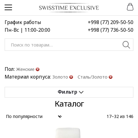
Перейти
Перейти
к
к
навигации
содержимому
График работы
+998 (77) 209-50-50
Пн-Вс | 11:00-20:00
+998 (77) 736-50-50
Искать:
Пол:
Женские
Материал корпуса:
Золото
Сталь/Золото
Каталог
Применить
Сбросить все
17–32 из 146
Выберите диапазон цен