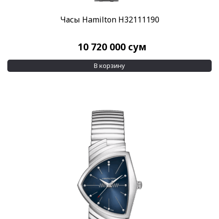
Водозащита
Часы Hamilton H32111190
100 м
(103)
150 м
(14)
10 720 000
сум
Показывать больше
В корзину
Дополнительно
Бриллианты на корпусе
(168)
Бриллианты на циферблате
(343)
Показывать больше
Применить
Сбросить все