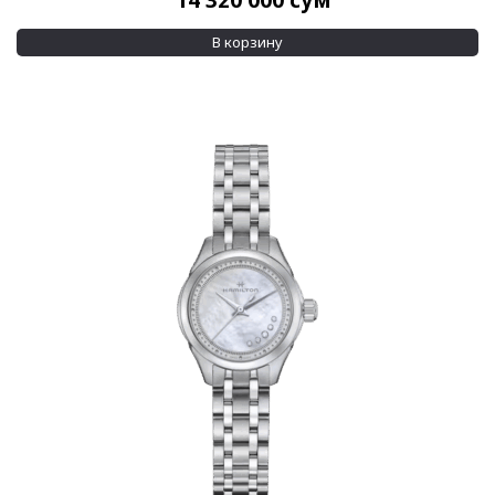
14 320 000
сум
Кварцевый
(377)
В корзину
Показывать больше
Материал корпуса
Breitlight
(1)
Золото
(57)
Показывать больше
Материал браслета
Золото
(21)
Каучук
(11)
Показывать больше
Размер корпуса
16 x 20,4 мм
(1)
16 x 32 мм
(1)
Показывать больше