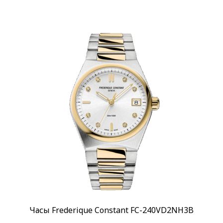
Часы Frederique Constant FC-240VD2NH3B