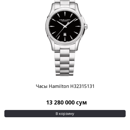
Скидка
-10%
(18)
-30%
(11)
Показывать больше
Пол
Женские
Мужские
(971)
Категории
Breguet
(6)
Часы Hamilton H32315131
Breitling
(11)
13 280 000
сум
Hamilton
(12)
Maurice Lacroix
(64)
В корзину
Все люкс часы
(614)