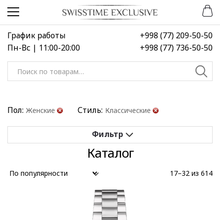
Перейти
Перейти
к
к
навигации
содержимому
График работы
+998 (77) 209-50-50
Пн-Вс | 11:00-20:00
+998 (77) 736-50-50
Искать:
Пол:
Стиль:
Женские
Классические
Каталог
Применить
Сбросить все
17–32 из 614
Выберите диапазон цен