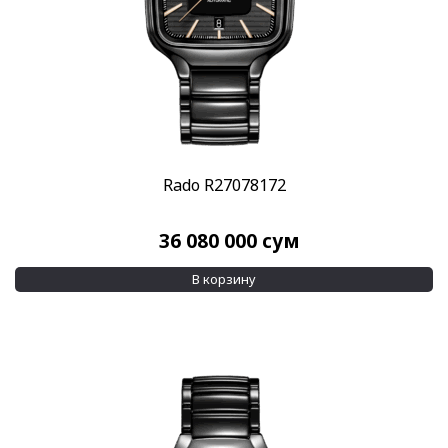
31 мм
(3)
Показывать больше
Водозащита
100 м
(2)
1200 м
(1)
Показывать больше
Rado R27078172
Дополнительно
Бриллианты на циферблате
(11)
36 080 000
сум
Сменный ремешок
(1)
В корзину
Применить
Сбросить все