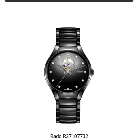
Longines
(6)
Показывать больше
Стиль
Дизайнерские
(7)
Классические
(33)
Повседневные
(69)
Спортивные
(34)
Стекло
Сапфировое
(75)
Механизм
Автоподзавод
(62)
Кварцевый
(12)
Показывать больше
Rado R27107732
Материал корпуса