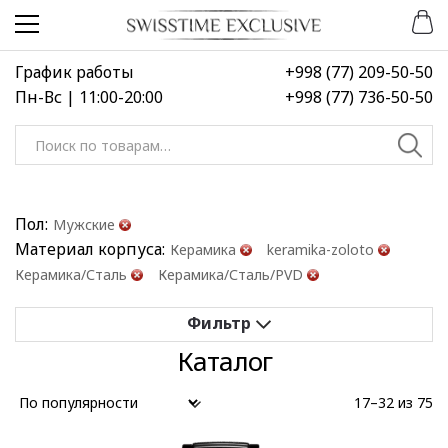
Перейти
Перейти
к
к
навигации
содержимому
График работы
+998 (77) 209-50-50
Пн-Вс | 11:00-20:00
+998 (77) 736-50-50
Искать:
Пол:
Мужские
Материал корпуса:
Керамика
keramika-zoloto
Керамика/Сталь
Керамика/Сталь/PVD
Каталог
Применить
Сбросить все
17–32 из 75
Выберите диапазон цен