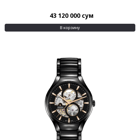
Керамика
43 120 000
сум
Керамика/Сталь
Керамика/Сталь/PVD
В корзину
Breitlight
(2)
Ceramos
(1)
DLC/Сталь
(1)
Алюминий
(1)
Алюминий/PVD
(1)
Белое золото
(1)
Бронза
(2)
Бронза/Керамика
(1)
Бронза/Титан
(1)
Золото
(67)
Пластик
(6)
Сталь
(916)
Сталь/PVD
(144)