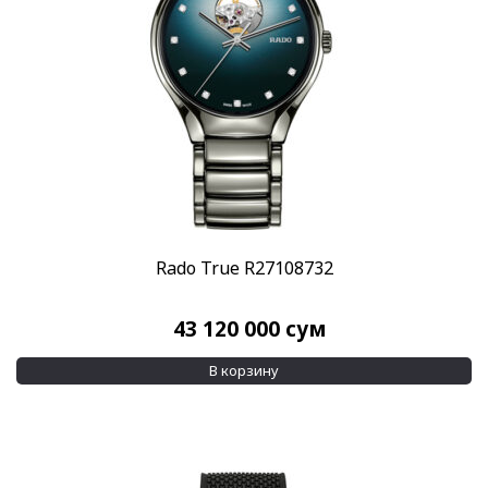
Rado True R27108732
43 120 000
сум
В корзину