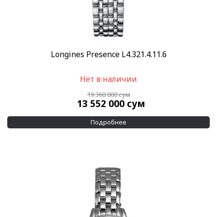
100 м
(62)
150 м
(16)
Показывать больше
Longines Presence L4.321.4.11.6
Дополнительно
Бриллианты на корпусе
(91)
Нет в наличии
Бриллианты на циферблате
(155)
19 360 000
сум
Показывать больше
13 552 000
сум
Применить
Сбросить все
Подробнее