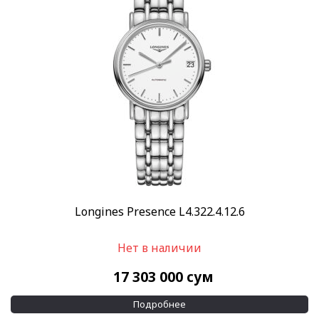
Скидка
-10%
(11)
-30%
(2)
Показывать больше
Пол
Женские
Мужские
(1123)
Категории
Breguet
(6)
Longines Presence L4.322.4.12.6
Breitling
(8)
Нет в наличии
Hamilton
(6)
Maurice Lacroix
(19)
17 303 000
сум
Все люкс часы
(263)
Подробнее