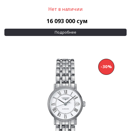
Показывать больше
Нет в наличии
Материал корпуса
16 093 000
сум
Золото
(29)
Подробнее
Керамика
(6)
Показывать больше
Материал браслета
Золото
(8)
-30%
Каучук
(7)
Показывать больше
Размер корпуса
25 мм
(5)
25,5 мм
(8)
Показывать больше
Водозащита