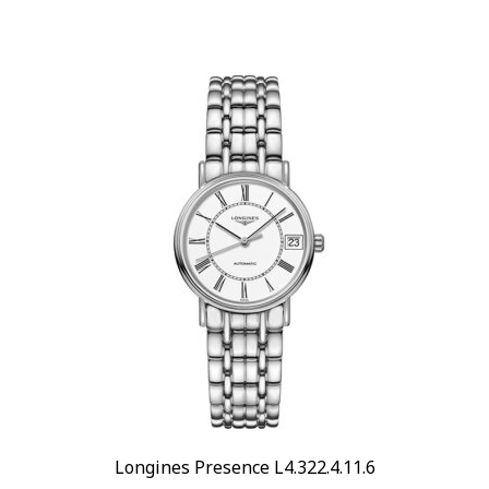
Бренд
Breguet
(6)
Breitling
(8)
Frederique Constant
(39)
Показывать больше
Стиль
Дизайнерские
(8)
Классические
(237)
Повседневные
(183)
Спортивные
(13)
Стекло
Сапфировое
(263)
Механизм
Механический
Longines Presence L4.322.4.11.6
Автоподзавод
(263)