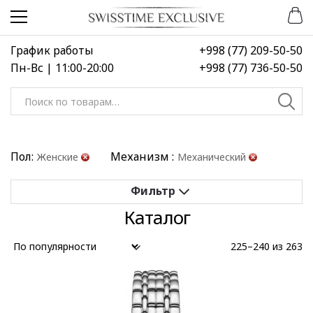
Перейти
Перейти
к
к
навигации
содержимому
График работы
+998 (77) 209-50-50
Пн-Вс | 11:00-20:00
+998 (77) 736-50-50
Искать:
Пол:
Механизм :
Женские
Механический
Каталог
Применить
Сбросить все
225–240 из 263
Выберите диапазон цен