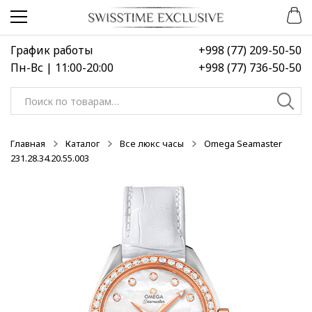
Перейти
Перейти
-50%
-50%
-40%
к
к
навигации
содержимому
График работы
+998 (77) 209-50-50
Пн-Вс | 11:00-20:00
+998 (77) 736-50-50
Искать:
Главная
Каталог
Все люкс часы
Omega Seamaster
231.28.34.20.55.003