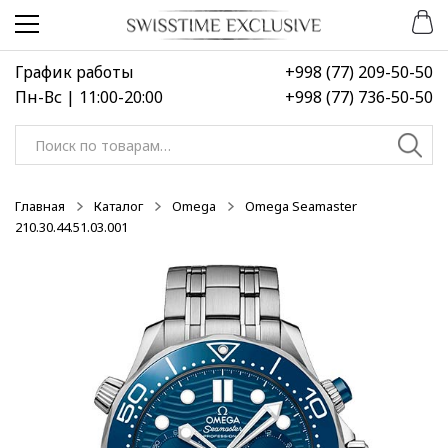
Перейти
Перейти
к
к
навигации
содержимому
График работы
+998 (77) 209-50-50
Пн-Вс | 11:00-20:00
+998 (77) 736-50-50
Искать:
Главная
Каталог
Omega
Omega Seamaster
210.30.44.51.03.001