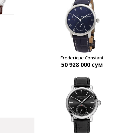
Frederique Constant
50 928 000
сум
Slimline FC-723NR3S6