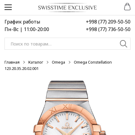
Перейти
Перейти
к
к
навигации
содержимому
График работы
+998 (77) 209-50-50
Пн-Вс | 11:00-20:00
+998 (77) 736-50-50
Искать:
Главная
Каталог
Omega
Omega Constellation
123.20.35.20.02.001