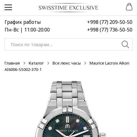
Перейти
Перейти
к
к
навигации
содержимому
График работы
+998 (77) 209-50-50
Пн-Вс | 11:00-20:00
+998 (77) 736-50-50
Искать:
Главная
Каталог
Все люкс часы
Maurice Lacroix Aikon
AI6006-SS002-370-1