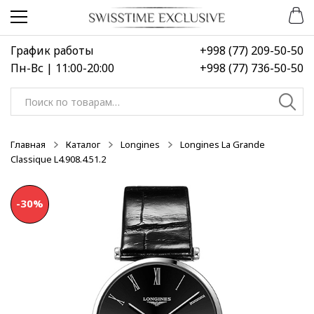
Перейти
Перейти
к
к
навигации
содержимому
График работы
+998 (77) 209-50-50
Пн-Вс | 11:00-20:00
+998 (77) 736-50-50
Искать:
Главная
Каталог
Longines
Longines La Grande
Classique L4.908.4.51.2
-30%