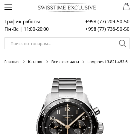
Перейти
Перейти
к
к
навигации
содержимому
График работы
+998 (77) 209-50-50
Пн-Вс | 11:00-20:00
+998 (77) 736-50-50
Искать:
Главная
Каталог
Все люкс часы
Longines L3.821.4.53.6