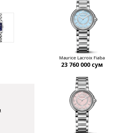
Maurice Lacroix Fiaba
23 760 000
сум
FA1104-SS002-E20-1
ы