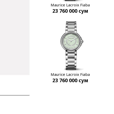
Maurice Lacroix Fiaba
23 760 000
сум
FA1104-SS002-F20-1
Maurice Lacroix Fiaba
23 760 000
сум
FA1104-SS002-G20-1