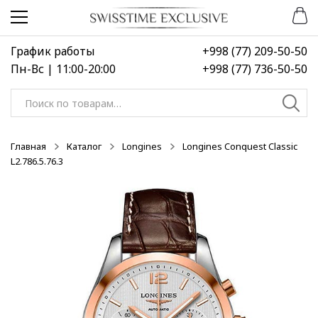
Перейти
Перейти
к
к
навигации
содержимому
График работы
+998 (77) 209-50-50
Пн-Вс | 11:00-20:00
+998 (77) 736-50-50
Искать:
Главная
Каталог
Longines
Longines Conquest Classic
L2.786.5.76.3