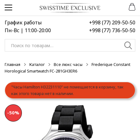
Перейти
Перейти
к
к
навигации
содержимому
График работы
+998 (77) 209-50-50
Пн-Вс | 11:00-20:00
+998 (77) 736-50-50
Искать:
Главная
Каталог
Все люкс часы
Frederique Constant
Horological Smartwatch FC-281GH3ER6
"Часы Hamilton H32231110" не помещается в корзину, так
как этого товара нет в наличии.
-50%