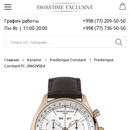
Перейти
Перейти
-30%
к
к
навигации
содержимому
График работы
+998 (77) 209-50-50
Пн-Вс | 11:00-20:00
+998 (77) 736-50-50
Искать:
Главная
Каталог
Frederique Constant
Frederique
Constant FC-296SW5B4