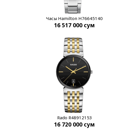
Часы Hamilton H76645140
16 517 000
сум
Rado R48912153
16 720 000
сум