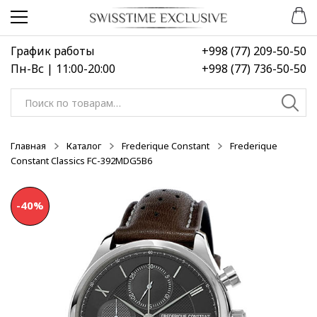
Перейти
Перейти
к
к
навигации
содержимому
График работы
+998 (77) 209-50-50
Пн-Вс | 11:00-20:00
+998 (77) 736-50-50
Искать:
Главная
Каталог
Frederique Constant
Frederique
Constant Classics FC-392MDG5B6
-40%