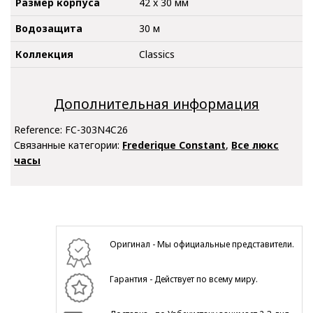
Размер корпуса
42 x 30 мм
Водозащита
30 м
Коллекция
Classics
Дополнительная информация
Reference:
FC-303N4C26
Связанные категории:
Frederique Constant
,
Все люкс
часы
Оригинал - Мы официальные представители.
Гарантия - Действует по всему миру.