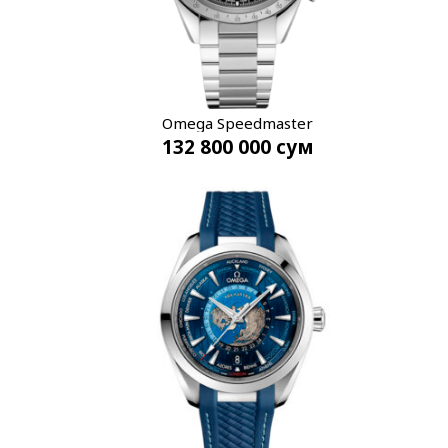
Omega Speedmaster
132 800 000
сум
332.10.41.51.10.001