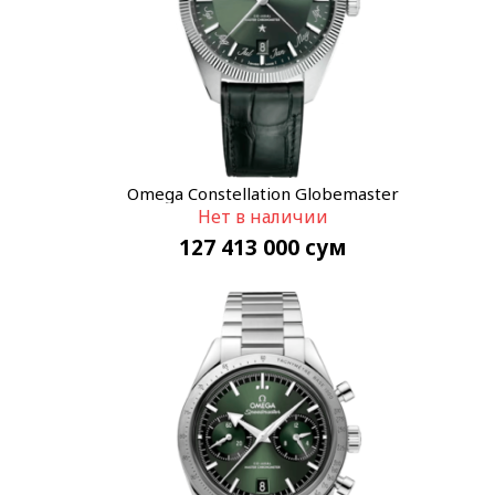
Omega Constellation Globemaster
Нет в наличии
130.33.41.22.10.001
127 413 000
сум