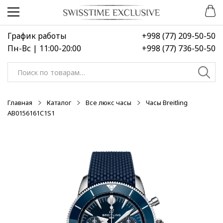
Перейти
Перейти
к
к
навигации
содержимому
График работы
+998 (77) 209-50-50
Пн-Вс | 11:00-20:00
+998 (77) 736-50-50
Искать:
Главная
Каталог
Все люкс часы
Часы Breitling
AB0156161C1S1