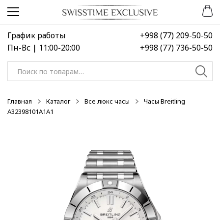
Перейти
Перейти
НОВИНКА
к
к
навигации
содержимому
График работы
+998 (77) 209-50-50
Пн-Вс | 11:00-20:00
+998 (77) 736-50-50
Искать:
Главная
Каталог
Все люкс часы
Часы Breitling
A32398101A1A1