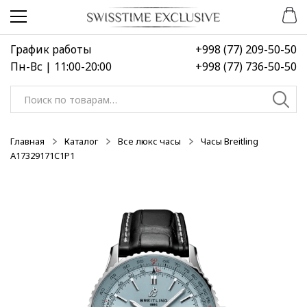
Перейти
Перейти
к
к
навигации
содержимому
График работы
+998 (77) 209-50-50
Пн-Вс | 11:00-20:00
+998 (77) 736-50-50
Искать:
Главная
Каталог
Все люкс часы
Часы Breitling
A17329171C1P1