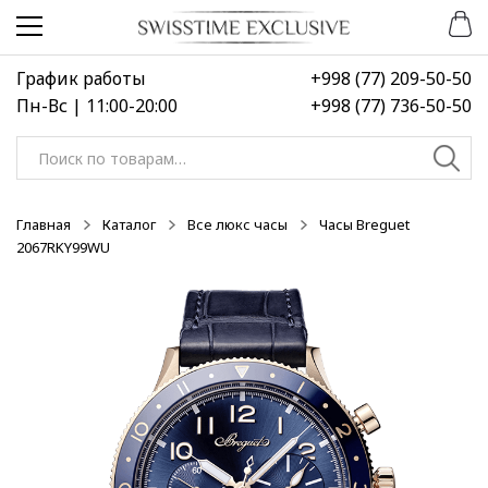
Перейти
Перейти
к
к
навигации
содержимому
График работы
+998 (77) 209-50-50
Пн-Вс | 11:00-20:00
+998 (77) 736-50-50
Искать:
Главная
Каталог
Все люкс часы
Часы Breguet
2067RKY99WU