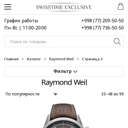
Перейти
Перейти
к
к
навигации
содержимому
График работы
+998 (77) 209-50-50
Пн-Вс | 11:00-20:00
+998 (77) 736-50-50
Искать:
Главная
Каталог
Raymond Weil
Страница 3
Raymond Weil
Применить
33–48 из 99
Выберите диапазон цен