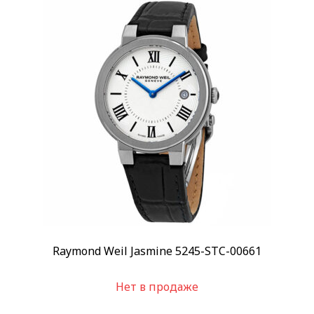
Размер корпуса
23,4 x 34,6 мм
(2)
24 мм
(1)
Показывать больше
Водозащита
100 м
(28)
300 м
(3)
Показывать больше
Дополнительно
Бриллианты на корпусе
(4)
Бриллианты на циферблате
(18)
Показывать больше
Raymond Weil Jasmine 5245-STC-00661
Применить
Нет в продаже