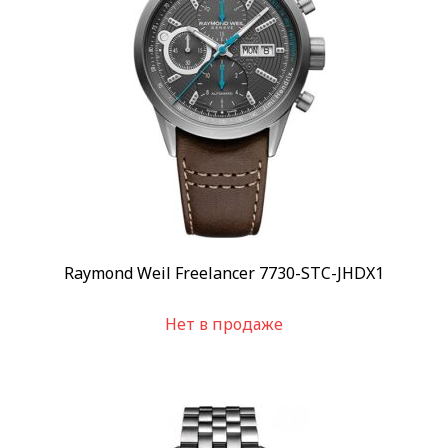
Скидка
-10%
(2)
-30%
(18)
Показывать больше
Пол
Женские
(35)
Мужские
(64)
Бренд
Raymond Weil
(99)
Raymond Weil Freelancer 7730-STC-JHDX1
Стиль
Нет в продаже
Дизайнерские
(1)
Классические
(87)
Повседневные
(86)
Спортивные
(14)