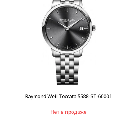
Стекло
Сапфировое
(99)
Механизм
Автоподзавод
(42)
Кварцевый
(56)
Показывать больше
Материал корпуса
Сталь
(76)
Сталь/PVD
(21)
Показывать больше
Raymond Weil Toccata 5588-ST-60001
Материал браслета
Каучук
(2)
Нет в продаже
Кожа
(41)
Показывать больше