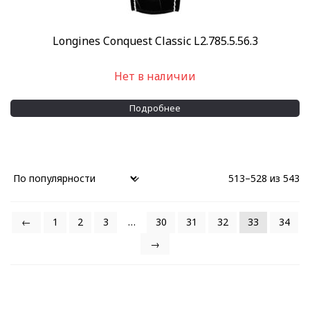
Longines Conquest Classic L2.785.5.56.3
Нет в наличии
Подробнее
513–528 из 543
←
1
2
3
…
30
31
32
33
34
→