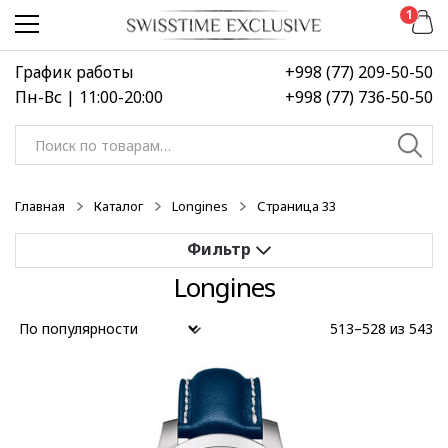
Перейти
Перейти
1
к
к
навигации
содержимому
График работы
+998 (77) 209-50-50
Пн-Вс | 11:00-20:00
+998 (77) 736-50-50
Искать:
Главная
Каталог
Longines
Страница 33
Longines
Применить
513–528 из 543
Выберите диапазон цен