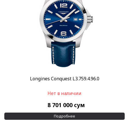
Скидка
-10%
(41)
-20%
(4)
Показывать больше
Пол
Женские
(197)
Мужские
(352)
Бренд
Longines
(543)
Longines Conquest L3.759.4.96.0
Стиль
Нет в наличии
Дизайнерские
(1)
Классические
(436)
8 701 000
сум
Повседневные
(368)
Подробнее
Спортивные
(82)