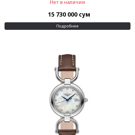
Нет в наличии
Размер корпуса
15 730 000
сум
16 x 20,4 мм
(1)
Подробнее
16 x 32 мм
(1)
Показывать больше
Водозащита
100 м
(41)
30 м
(356)
Показывать больше
Дополнительно
Бриллианты на корпусе
(35)
Бриллианты на циферблате
(85)
Показывать больше
Применить