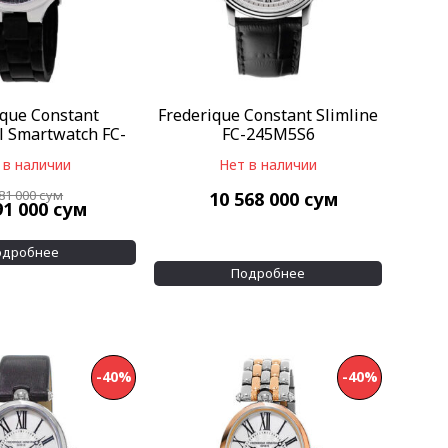
ique Constant
Frederique Constant Slimline
l Smartwatch FC-
FC-245M5S6
1GH3ER6
 в наличии
Нет в наличии
981 000
сум
10 568 000
сум
91 000
сум
одробнее
Подробнее
-40%
-40%