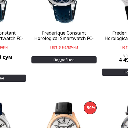
onstant
Frederique Constant
Freder
rtwatch FC-
Horological Smartwatch FC-
Horologica
B6
282AN5B6
28
ичии
Нет в наличии
Нет
8 
0
сум
4 4
Подробнее
П
ее
-50%