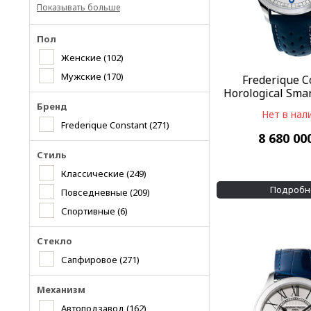
Показывать больше
Пол
Женские
(102)
Мужские
(170)
Frederique C
Horological Sma
282AS5
Бренд
Нет в нал
Frederique Constant
(271)
8 680 00
Стиль
Классические
(249)
Подробн
Повседневные
(209)
Спортивные
(6)
Стекло
Сапфировое
(271)
Механизм
Автоподзавод
(162)