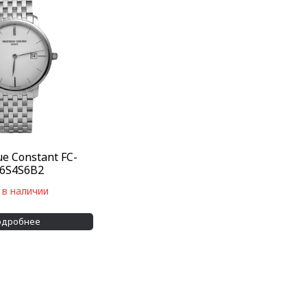
ue Constant FC-
6S4S6B2
 в наличии
одробнее