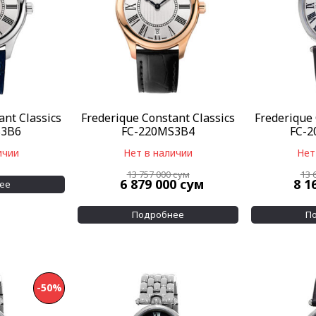
ant Classics
Frederique Constant Classics
Frederique 
S3B6
FC-220MS3B4
FC-
ичии
Нет в наличии
Нет
13 757 000
сум
13 
6 879 000
сум
8 1
ее
Подробнее
П
-50%