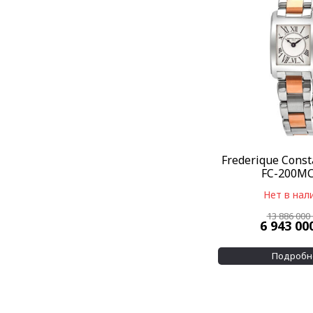
Frederique Const
FC-200M
Нет в нал
13 886 000
6 943 00
Подробн