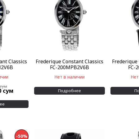
ant Classics
Frederique Constant Classics
Frederique 
N2V6B
FC-200MPB2V6B
FC-
ичии
Нет в наличии
Нет
сум
0
сум
Подробнее
П
ее
-50%