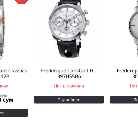
ant Classics
Frederique Constant FC-
Frederiq
C12B
397HS5B6
30
ичии
Нет в наличии
Нет
сум
0
сум
Подробнее
П
ее