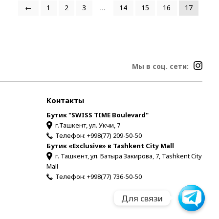
←
1
2
3
…
14
15
16
17
Мы в соц. сети:
Контакты
Бутик "SWISS TIME Boulevard"
г.Ташкент, ул. Укчи, 7
Телефон:
+998(77) 209-50-50
Бутик «Exclusive» в Tashkent City Mall
г. Ташкент, ул. Батыра Закирова, 7, Tashkent City
Mall
Телефон:
+998(77) 736-50-50
Telegram
Для связи