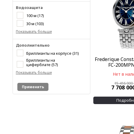
Водозащита
100 м
(17)
30 м
(103)
Показывать больше
Дополнительно
Бриллианты на корпусе
(31)
Frederique Const
Бриллианты на
FC-200MP
циферблате
(57)
Показывать больше
Нет в нал
15 416 000
7 708 00
Применить
Подробн