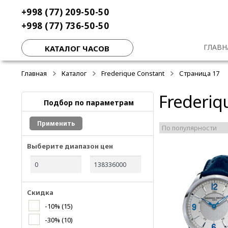
Перейти
Перейти
+998 (77) 209-50-50
к
к
+998 (77) 736-50-50
навигации
содержимому
ГЛАВН
КАТАЛОГ ЧАСОВ
Главная
Каталог
Frederique Constant
Страница 17
Frederiq
Подбор по параметрам
Применить
Выберите диапазон цен
Скидка
-10%
(15)
-30%
(10)