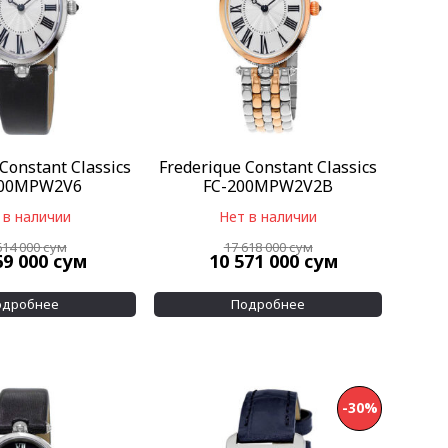
Constant Classics
Frederique Constant Classics
200MPW2V6
FC-200MPW2V2B
 в наличии
Нет в наличии
614 000
сум
17 618 000
сум
69 000
сум
10 571 000
сум
одробнее
Подробнее
-30%